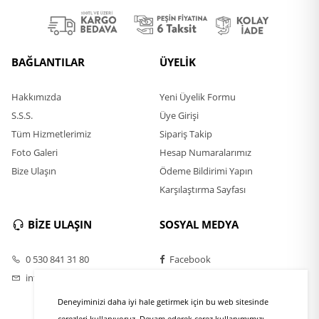
BAĞLANTILAR
ÜYELİK
Hakkımızda
Yeni Üyelik Formu
S.S.S.
Üye Girişi
Tüm Hizmetlerimiz
Sipariş Takip
Foto Galeri
Hesap Numaralarımız
Bize Ulaşın
Ödeme Bildirimi Yapın
Karşılaştırma Sayfası
BİZE ULAŞIN
SOSYAL MEDYA
0 530 841 31 80
Facebook
info@rulofirca.com
Twitter
Instagram
Deneyiminizi daha iyi hale getirmek için bu web sitesinde
Youtube
çerezleri kullanıyoruz. Devam ederek çerez kullanımımızı