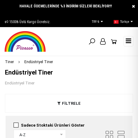
HAVALE ÖDEMELERİNDE %3 İNDİRİM SİZLERİ BEKLİYOR!!!
1500₺ Üstü Kargo Ücretsiz.
E-Katalog
TRY ₺
Türkçe
Tiner
Endüstriyel Tiner
Endüstriyel Tiner
Endüstriyel Tiner
FİLTRELE
Sadece Stoktaki Ürünleri Göster
A-Z