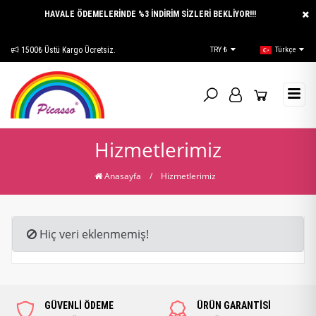
HAVALE ÖDEMELERİNDE %3 İNDİRİM SİZLERİ BEKLİYOR!!!
1500₺ Üstü Kargo Ücretsiz.
E-Katalog
TRY ₺
Türkçe
Hizmetlerimiz
Anasayfa
/
Hizmetlerimiz
Hiç veri eklenmemiş!
GÜVENLİ ÖDEME
ÜRÜN GARANTİSİ