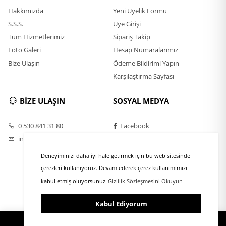
Hakkımızda
Yeni Üyelik Formu
S.S.S.
Üye Girişi
Tüm Hizmetlerimiz
Sipariş Takip
Foto Galeri
Hesap Numaralarımız
Bize Ulaşın
Ödeme Bildirimi Yapın
Karşılaştırma Sayfası
BİZE ULAŞIN
SOSYAL MEDYA
0 530 841 31 80
Facebook
info@rulofirca.com
Twitter
Instagram
Deneyiminizi daha iyi hale getirmek için bu web sitesinde
Youtube
çerezleri kullanıyoruz. Devam ederek çerez kullanımımızı
kabul etmiş oluyorsunuz
Gizlilik Sözleşmesini Okuyun
Kabul Ediyorum
ÜYE GİRİŞİ
FAVORİLER
SEPET