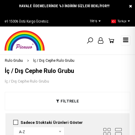
HAVALE ÖDEMELERİNDE %3 İNDİRİM SİZLERİ BEKLİYOR!!!
1500₺ Üstü Kargo Ücretsiz.
E-Katalog
TRY ₺
Türkçe
Rulo Grubu
İç / Dış Cephe Rulo Grubu
İç / Dış Cephe Rulo Grubu
İç / Dış Cephe Rulo Grubu
FİLTRELE
Sadece Stoktaki Ürünleri Göster
A-Z