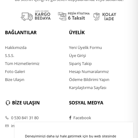
BAĞLANTILAR
ÜYELİK
Hakkımızda
Yeni Üyelik Formu
S.S.S.
Üye Girişi
Tüm Hizmetlerimiz
Sipariş Takip
Foto Galeri
Hesap Numaralarımız
Bize Ulaşın
Ödeme Bildirimi Yapın
Karşılaştırma Sayfası
BİZE ULAŞIN
SOSYAL MEDYA
0 530 841 31 80
Facebook
info@rulofirca.com
Twitter
Instagram
Deneyiminizi daha iyi hale getirmek için bu web sitesinde