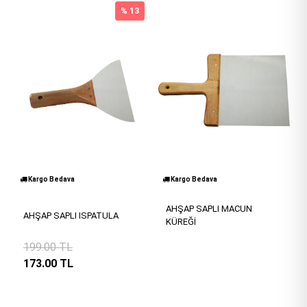
% 13
Kargo Bedava
Kargo Bedava
AHŞAP SAPLI MACUN
AHŞAP SAPLI ISPATULA
KÜREĞİ
199.00
TL
173.00
TL