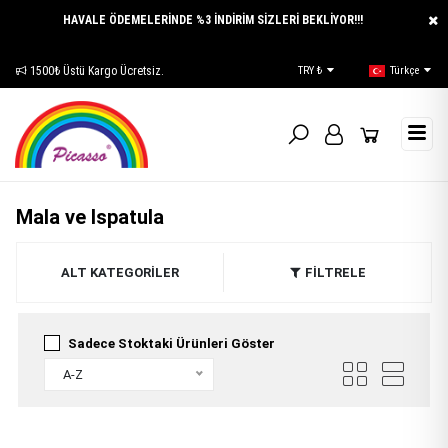
HAVALE ÖDEMELERİNDE %3 İNDİRİM SİZLERİ BEKLİYOR!!!
iz.
E-Katalog
TRY ₺
Türkçe
Mala ve Ispatula
ALT KATEGORİLER
FİLTRELE
Sadece Stoktaki Ürünleri Göster
A-Z