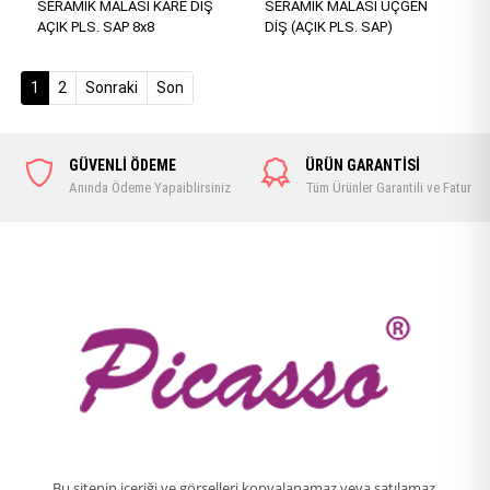
SERAMİK MALASI KARE DİŞ
SERAMİK MALASI ÜÇGEN
AÇIK PLS. SAP 8x8
DİŞ (AÇIK PLS. SAP)
(current)
1
2
Sonraki
Son
GÜVENLİ ÖDEME
ÜRÜN GARANTİSİ
Anında Ödeme Yapaiblirsiniz
Tüm Ürünler Garantili ve Faturalı
Bu sitenin içeriği ve görselleri kopyalanamaz veya satılamaz.