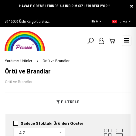
HAVALE ÖDEMELERİNDE %3 İNDİRİM SİZLERİ BEKLİYOR!!!
1500₺ Üstü Kargo Ücretsiz.
E-Katalog
TRY ₺
Türkçe
Yardımcı Ürünler
Örtü ve Brandlar
Örtü ve Brandlar
Örtü ve Brandlar
FİLTRELE
Sadece Stoktaki Ürünleri Göster
A-Z