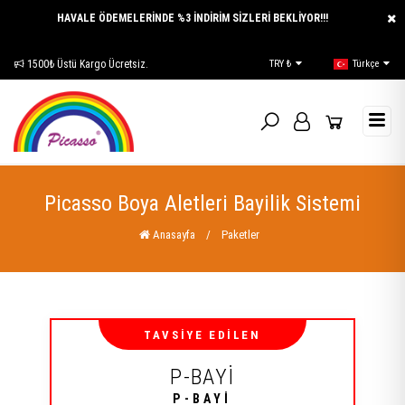
HAVALE ÖDEMELERİNDE %3 İNDİRİM SİZLERİ BEKLİYOR!!!
1500₺ Üstü Kargo Ücretsiz.
E-Katalog
TRY ₺
Türkçe
Picasso Boya Aletleri Bayilik Sistemi
Anasayfa
/
Paketler
TAVSİYE EDİLEN
P-BAYİ
P-BAYİ