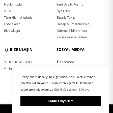
Hakkımızda
Yeni Üyelik Formu
S.S.S.
Üye Girişi
Tüm Hizmetlerimiz
Sipariş Takip
Foto Galeri
Hesap Numaralarımız
Bize Ulaşın
Ödeme Bildirimi Yapın
Karşılaştırma Sayfası
BİZE ULAŞIN
SOSYAL MEDYA
0 530 841 31 80
Facebook
info@rulofirca.com
Twitter
Instagram
Deneyiminizi daha iyi hale getirmek için bu web sitesinde
Youtube
çerezleri kullanıyoruz. Devam ederek çerez kullanımımızı
kabul etmiş oluyorsunuz
Gizlilik Sözleşmesini Okuyun
Kabul Ediyorum
ÜYE GİRİŞİ
FAVORİLER
SEPET