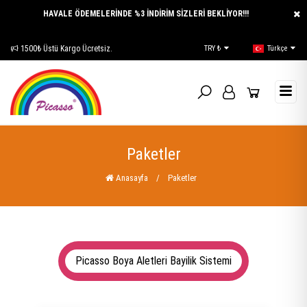
HAVALE ÖDEMELERİNDE %3 İNDİRİM SİZLERİ BEKLİYOR!!!
1500₺ Üstü Kargo Ücretsiz.
E-Katalog
TRY ₺
Türkçe
Paketler
Anasayfa
/
Paketler
Picasso Boya Aletleri Bayilik Sistemi