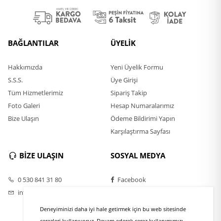
BAĞLANTILAR
ÜYELİK
Hakkımızda
Yeni Üyelik Formu
S.S.S.
Üye Girişi
Tüm Hizmetlerimiz
Sipariş Takip
Foto Galeri
Hesap Numaralarımız
Bize Ulaşın
Ödeme Bildirimi Yapın
Karşılaştırma Sayfası
BİZE ULAŞIN
SOSYAL MEDYA
0 530 841 31 80
Facebook
info@rulofirca.com
Twitter
Instagram
Deneyiminizi daha iyi hale getirmek için bu web sitesinde
Youtube
çerezleri kullanıyoruz. Devam ederek çerez kullanımımızı