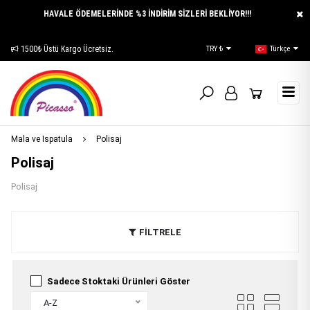
HAVALE ÖDEMELERİNDE %3 İNDİRİM SİZLERİ BEKLİYOR!!!
1500₺ Üstü Kargo Ücretsiz.
E-Katalog
TRY ₺
Türkçe
Mala ve Ispatula
Polisaj
Polisaj
Polisaj
FİLTRELE
Sadece Stoktaki Ürünleri Göster
A-Z