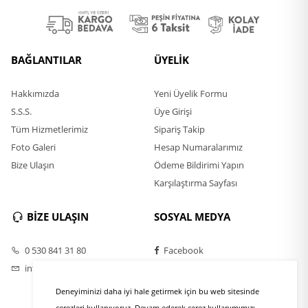
BAĞLANTILAR
ÜYELİK
Hakkımızda
Yeni Üyelik Formu
S.S.S.
Üye Girişi
Tüm Hizmetlerimiz
Sipariş Takip
Foto Galeri
Hesap Numaralarımız
Bize Ulaşın
Ödeme Bildirimi Yapın
Karşılaştırma Sayfası
BİZE ULAŞIN
SOSYAL MEDYA
0 530 841 31 80
Facebook
info@rulofirca.com
Twitter
Instagram
Deneyiminizi daha iyi hale getirmek için bu web sitesinde
Youtube
çerezleri kullanıyoruz. Devam ederek çerez kullanımımızı