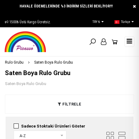
HAVALE ÖDEMELERİNDE %3 İNDİRİM SİZLERİ BEKLİYOR!!!
1500₺ Üstü Kargo Ücretsiz.
E-Katalog
TRY ₺
Türkçe
Rulo Grubu
Saten Boya Rulo Grubu
Saten Boya Rulo Grubu
Saten Boya Rulo Grubu
FİLTRELE
Sadece Stoktaki Ürünleri Göster
A-Z