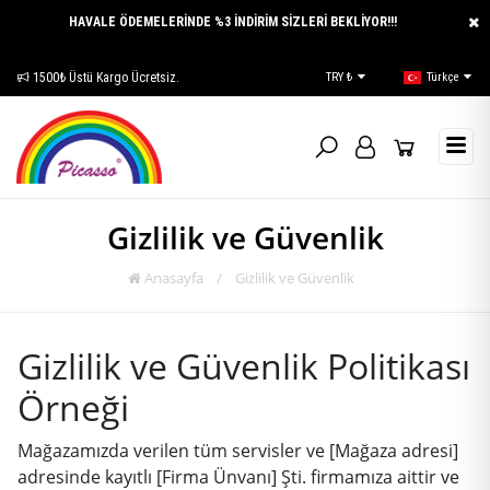
HAVALE ÖDEMELERİNDE %3 İNDİRİM SİZLERİ BEKLİYOR!!!
E-Katalog
TRY ₺
Türkçe
Gizlilik ve Güvenlik
Anasayfa
/
Gizlilik ve Güvenlik
Gizlilik ve Güvenlik Politikası
Örneği
Mağazamızda verilen tüm servisler ve [Mağaza adresi]
adresinde kayıtlı [Firma Ünvanı] Şti. firmamıza aittir ve