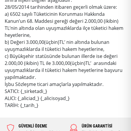
28/05/2014 tarihinden itibaren geçerli olmak üzere:
a) 6502 sayılı Tüketicinin Korunması Hakkında
Kanun’un 68. Maddesi gereği değeri 2.000,00 (ikibin)
TL’nin altında olan uyuşmazlıklarda ilçe tüketici hakem
heyetlerine,
b) Değeri 3.000,00(üçbin)TL’ nin altında bulunan
uyuşmazlıklarda il tüketici hakem heyetlerine,
c) Büyükşehir statüsünde bulunan illerde ise değeri
2.000,00 (ikibin) TL ile 3.000,00(üçbin)TL’ arasındaki
uyuşmazlıklarda il tüketici hakem heyetlerine başvuru
yapılmaktadır.
İşbu Sözleşme ticari amaçlarla yapılmaktadır.
SATICI: {_sirketadi_}
ALICI: {_aliciad_} {_alicisoyad_}
TARİH: {_tarih_}
GÜVENLİ ÖDEME
ÜRÜN GARANTİSİ