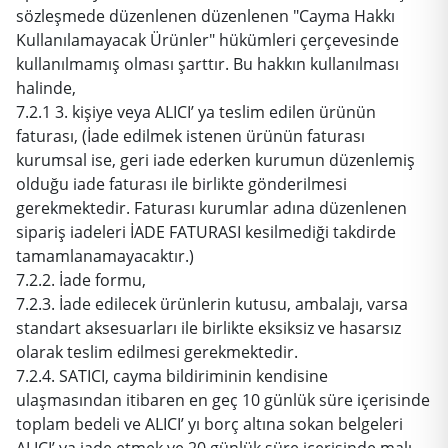
sözleşmede düzenlenen düzenlenen "Cayma Hakkı
Kullanılamayacak Ürünler" hükümleri çerçevesinde
kullanılmamış olması şarttır. Bu hakkın kullanılması
halinde,
7.2.1 3. kişiye veya ALICI’ ya teslim edilen ürünün
faturası, (İade edilmek istenen ürünün faturası
kurumsal ise, geri iade ederken kurumun düzenlemiş
olduğu iade faturası ile birlikte gönderilmesi
gerekmektedir. Faturası kurumlar adına düzenlenen
sipariş iadeleri İADE FATURASI kesilmediği takdirde
tamamlanamayacaktır.)
7.2.2. İade formu,
7.2.3. İade edilecek ürünlerin kutusu, ambalajı, varsa
standart aksesuarları ile birlikte eksiksiz ve hasarsız
olarak teslim edilmesi gerekmektedir.
7.2.4. SATICI, cayma bildiriminin kendisine
ulaşmasından itibaren en geç 10 günlük süre içerisinde
toplam bedeli ve ALICI’ yı borç altına sokan belgeleri
ALICI’ ya iade etmek ve 20 günlük süre içerisinde malı