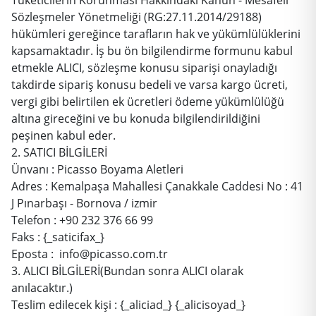
Sözleşmeler Yönetmeliği (RG:27.11.2014/29188)
hükümleri gereğince tarafların hak ve yükümlülüklerini
kapsamaktadır. İş bu ön bilgilendirme formunu kabul
etmekle ALICI, sözleşme konusu siparişi onayladığı
takdirde sipariş konusu bedeli ve varsa kargo ücreti,
vergi gibi belirtilen ek ücretleri ödeme yükümlülüğü
altına gireceğini ve bu konuda bilgilendirildiğini
peşinen kabul eder.
2. SATICI BİLGİLERİ
Ünvanı : Picasso Boyama Aletleri
Adres : Kemalpaşa Mahallesi Çanakkale Caddesi No : 41
J Pınarbaşı - Bornova / izmir
Telefon : +90 232 376 66 99
Faks : {_saticifax_}
Eposta : info@picasso.com.tr
3. ALICI BİLGİLERİ(Bundan sonra ALICI olarak
anılacaktır.)
Teslim edilecek kişi : {_aliciad_} {_alicisoyad_}