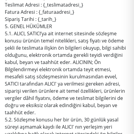
Teslimat Adresi : {_teslimatadresi_}
Fatura Adresi : {_faturaadresi_}
Sipariş Tarihi : {_tarih_}
5. GENEL HÜKÜMLER
5.1. ALICI, SATICI’ya ait internet sitesinde sözleşme
konusu ürünün temel nitelikleri, satış fiyatı ve ödeme
şekli ile teslimata ilişkin ön bilgileri okuyup, bilgi sahibi
olduğunu, elektronik ortamda gerekli teyidi verdiğini
kabul, beyan ve taahhüt eder. ALICININ; Ön
Bilgilendirmeyi elektronik ortamda teyit etmesi,
mesafeli satış sözleşmesinin kurulmasından evvel,
SATICI tarafından ALICI' ya verilmesi gereken adresi,
siparişi verilen ürünlere ait temel özellikleri, ürünlerin
vergiler dâhil fiyatını, ödeme ve teslimat bilgilerini de
doğru ve eksiksiz olarak edindiğini kabul, beyan ve
taahhüt eder.
5.2. Sözleşme konusu her bir ürün, 30 günlük yasal
süreyi aşmamak kaydı ile ALICI' nın yerleşim yeri
uzaklığına bağlı olarak internet sitesindeki ön bilgiler