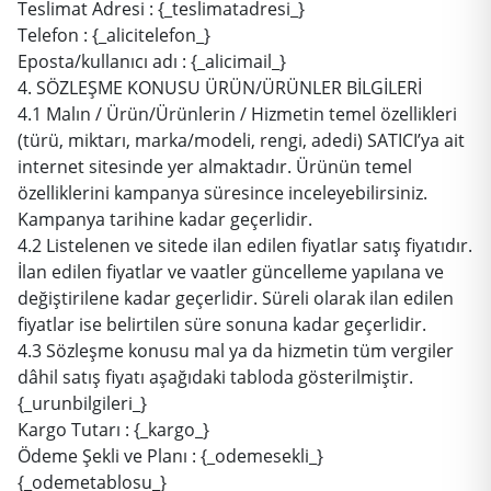
Teslimat Adresi : {_teslimatadresi_}
Telefon : {_alicitelefon_}
Eposta/kullanıcı adı : {_alicimail_}
4. SÖZLEŞME KONUSU ÜRÜN/ÜRÜNLER BİLGİLERİ
4.1 Malın / Ürün/Ürünlerin / Hizmetin temel özellikleri
(türü, miktarı, marka/modeli, rengi, adedi) SATICI’ya ait
internet sitesinde yer almaktadır. Ürünün temel
özelliklerini kampanya süresince inceleyebilirsiniz.
Kampanya tarihine kadar geçerlidir.
4.2 Listelenen ve sitede ilan edilen fiyatlar satış fiyatıdır.
İlan edilen fiyatlar ve vaatler güncelleme yapılana ve
değiştirilene kadar geçerlidir. Süreli olarak ilan edilen
fiyatlar ise belirtilen süre sonuna kadar geçerlidir.
4.3 Sözleşme konusu mal ya da hizmetin tüm vergiler
dâhil satış fiyatı aşağıdaki tabloda gösterilmiştir.
{_urunbilgileri_}
Kargo Tutarı : {_kargo_}
Ödeme Şekli ve Planı : {_odemesekli_}
{_odemetablosu_}