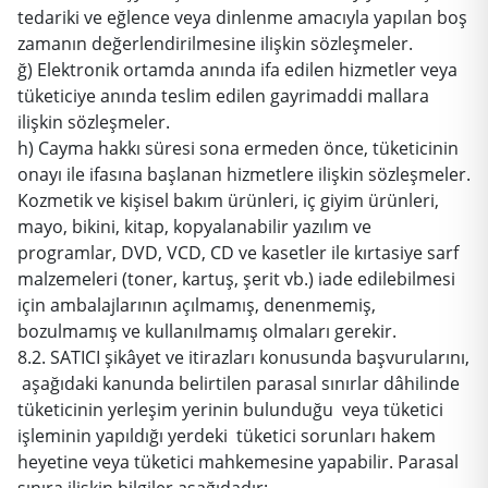
tedariki ve eğlence veya dinlenme amacıyla yapılan boş
zamanın değerlendirilmesine ilişkin sözleşmeler.
ğ) Elektronik ortamda anında ifa edilen hizmetler veya
tüketiciye anında teslim edilen gayrimaddi mallara
ilişkin sözleşmeler.
h) Cayma hakkı süresi sona ermeden önce, tüketicinin
onayı ile ifasına başlanan hizmetlere ilişkin sözleşmeler.
Kozmetik ve kişisel bakım ürünleri, iç giyim ürünleri,
mayo, bikini, kitap, kopyalanabilir yazılım ve
programlar, DVD, VCD, CD ve kasetler ile kırtasiye sarf
malzemeleri (toner, kartuş, şerit vb.) iade edilebilmesi
için ambalajlarının açılmamış, denenmemiş,
bozulmamış ve kullanılmamış olmaları gerekir.
8.2. SATICI şikâyet ve itirazları konusunda başvurularını,
aşağıdaki kanunda belirtilen parasal sınırlar dâhilinde
tüketicinin yerleşim yerinin bulunduğu veya tüketici
işleminin yapıldığı yerdeki tüketici sorunları hakem
heyetine veya tüketici mahkemesine yapabilir. Parasal
sınıra ilişkin bilgiler aşağıdadır: