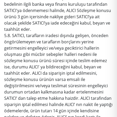
bedelinin ilgili banka veya finans kuruluşu tarafından
SATICI'ya ödenmemesi halinde, ALICI Sözleşme konusu
ürünü 3 gün içerisinde nakliye gideri SATICI’ya ait
olacak şekilde SATICI’ya iade edeceğini kabul, beyan ve
taahhüt eder.
5.8. SATICI, tarafların iradesi dışında gelişen, önceden
öngörülemeyen ve tarafların borçlarını yerine
getirmesini engelleyici ve/veya geciktirici hallerin
oluşması gibi mücbir sebepler halleri nedeni ile
sözleşme konusu ürünü süresi içinde teslim edemez
ise, durumu ALICI' ya bildireceğini kabul, beyan ve
taahhüt eder. ALICI da siparişin iptal edilmesini,
sözleşme konusu ürünün varsa emsali ile
değiştirilmesini ve/veya teslimat süresinin engelleyici
durumun ortadan kalkmasına kadar ertelenmesini
SATICI’ dan talep etme hakkına haizdir. ALICI tarafından
siparişin iptal edilmesi halinde ALICI’ nın nakit ile yaptığı
ödemelerde, ürün tutarı 14 gün içinde kendisine
nakden ve defaten ödenir. ALICI’ nın kredi kartı ile