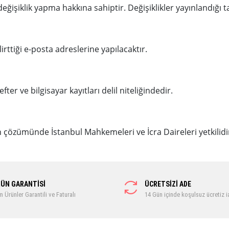
şiklik yapma hakkına sahiptir. Değişiklikler yayınlandığı tar
lirttiği e-posta adreslerine yapılacaktır.
er ve bilgisayar kayıtları delil niteliğindedir.
çözümünde İstanbul Mahkemeleri ve İcra Daireleri yetkilidi
ÜN GARANTİSİ
ÜCRETSİZİ ADE
 Ürünler Garantili ve Faturalı
14 Gün içinde koşulsuz ücretiz 