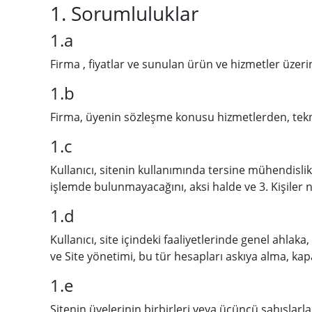
1. Sorumluluklar
1.a
Firma , fiyatlar ve sunulan ürün ve hizmetler üzeri
1.b
Firma, üyenin sözleşme konusu hizmetlerden, teknik
1.c
Kullanıcı, sitenin kullanımında tersine mühendis
işlemde bulunmayacağını, aksi halde ve 3. Kişiler
1.d
Kullanıcı, site içindeki faaliyetlerinde genel ahl
ve Site yönetimi, bu tür hesapları askıya alma, ka
1.e
Sitenin üyelerinin birbirleri veya üçüncü şahıslarl