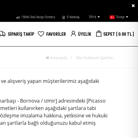
1500₺ Üstü Kargo Ücretsiz.
E-Katalog
TRY ₺
Türkçe
SİPARİŞ TAKİP
FAVORİLER
ÜYELİK
SEPET
[ 0.00 TL ]
Anasayfa
/
Site Kullanım Şartları
n ve alışveriş yapan müşterilerimiz aşağıdaki
narbaşı - Bornova / izmir] adresindeki [Picasso
zmetleri kullanırken aşağıdaki şartlara tabi
özleşme imzalama hakkına, yetkisine ve hukuki
an şartlarla bağlı olduğunuzu kabul etmiş