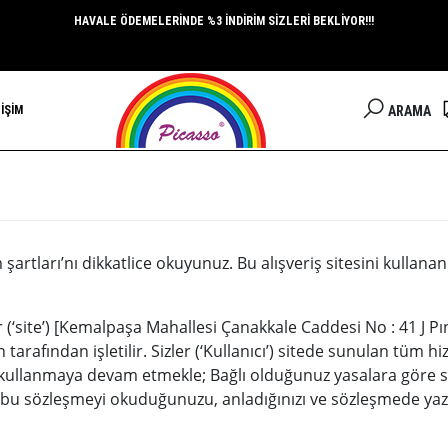
HAVALE ÖDEMELERİNDE %3 İNDİRİM SİZLERİ BEKLİYOR!!!
ARAMA
İŞİM
şartları’nı dikkatlice okuyunuz. Bu alışveriş sitesini kullana
 (‘site’) [Kemalpaşa Mahallesi Çanakkale Caddesi No : 41 J Pı
tarafından işletilir. Sizler (‘Kullanıcı’) sitede sunulan tüm hi
kullanmaya devam etmekle; Bağlı olduğunuz yasalara göre s
 bu sözleşmeyi okuduğunuzu, anladığınızı ve sözleşmede yaz