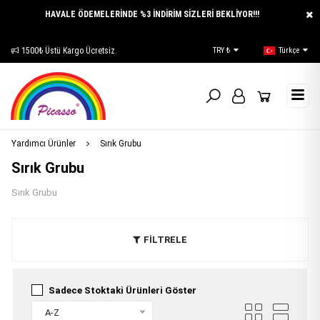
HAVALE ÖDEMELERİNDE %3 İNDİRİM SİZLERİ BEKLİYOR!!!
1500₺ Üstü Kargo Ücretsiz.
E-Katalog
TRY ₺
Türkçe
Yardımcı Ürünler
Sırık Grubu
Sırık Grubu
Sırık Grubu
FİLTRELE
Sadece Stoktaki Ürünleri Göster
A-Z