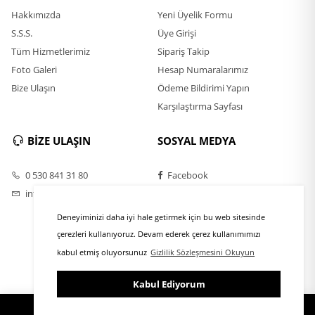
Hakkımızda
Yeni Üyelik Formu
S.S.S.
Üye Girişi
Tüm Hizmetlerimiz
Sipariş Takip
Foto Galeri
Hesap Numaralarımız
Bize Ulaşın
Ödeme Bildirimi Yapın
Karşılaştırma Sayfası
BİZE ULAŞIN
SOSYAL MEDYA
0 530 841 31 80
Facebook
info@rulofirca.com
Twitter
Instagram
Deneyiminizi daha iyi hale getirmek için bu web sitesinde
Youtube
çerezleri kullanıyoruz. Devam ederek çerez kullanımımızı
kabul etmiş oluyorsunuz
Gizlilik Sözleşmesini Okuyun
Kabul Ediyorum
ÜYE GİRİŞİ
FAVORİLER
SEPET