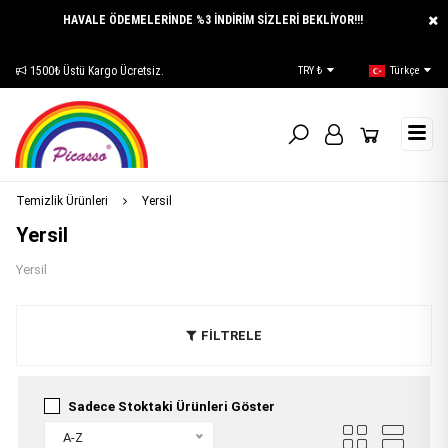
HAVALE ÖDEMELERİNDE %3 İNDİRİM SİZLERİ BEKLİYOR!!!
1500₺ Üstü Kargo Ücretsiz.
E-Katalog
TRY ₺
Türkçe
Temizlik Ürünleri
Yersil
Yersil
Yersil
FİLTRELE
Sadece Stoktaki Ürünleri Göster
A-Z